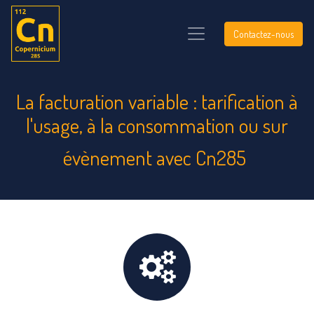
Contactez-nous
La facturation variable : tarification à
l'usage, à la consommation ou sur
évènement avec Cn285